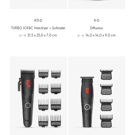
KTI-D
K-D
TURBO IONIC Hairdryer + Softstyler
Diffuseur
21,5 x 25,0 x 7,0 cm
14,0 x 14,0 x 9,0 cm