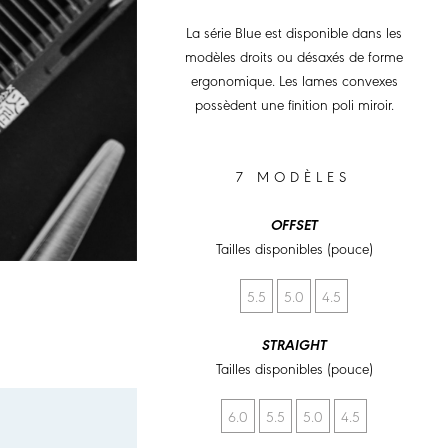
La série Blue est disponible dans les
modèles droits ou désaxés de forme
ergonomique. Les lames convexes
possèdent une finition poli miroir.
7 MODÈLES
OFFSET
Tailles disponibles (pouce)
5.5
5.0
4.5
STRAIGHT
Tailles disponibles (pouce)
6.0
5.5
5.0
4.5