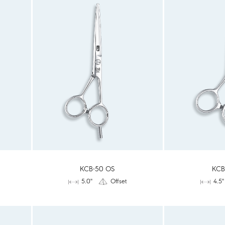
KCB-50 OS
KCB
5.0"
Offset
4.5