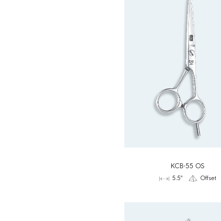
KCB-55 OS
5.5"
Offset