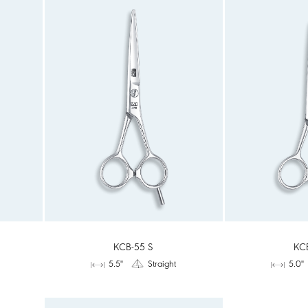
KCB-55 S
KC
5.5"
Straight
5.0