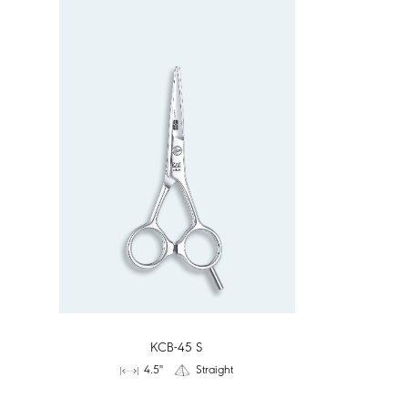
KCB-45 S
4.5"
Straight