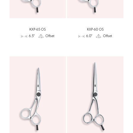
KXP-65 OS
KXP-60 OS
6.5"
Offset
6.0"
Offset