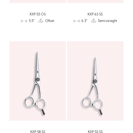
KXP-55 OS
KXP-63 SS
5.5"
Offset
6.3"
Semi-straight
KXP-58 SS
KXP-53 SS