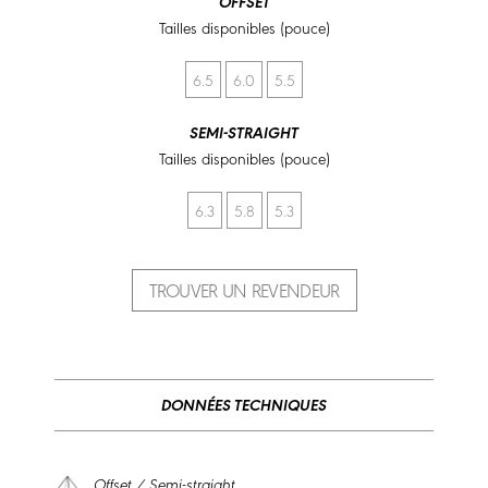
OFFSET
Tailles disponibles (pouce)
6.5
6.0
5.5
SEMI-STRAIGHT
Tailles disponibles (pouce)
6.3
5.8
5.3
TROUVER UN REVENDEUR
DONNÉES TECHNIQUES
Offset / Semi-straight